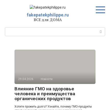
Перейти
к
контенту
fakepatekphilippe.ru
ВСЕ для ДОМА
Поиск:
29.04.2026
Новости
Влияние ГМО на здоровье
человека и преимущества
органических продуктов
Хотите прожить долго? Узнайте, почему ГМО-продукты