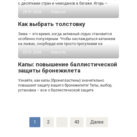
с десятками стран и чемоданов в багаже. Игорь —
28.01.2026
Новости
Как выбрать толстовку
Зима — это время, когда активный отдых становится
особенно популярным. Чтобы наслаждаться катанием
на лыжах, сноуборде или просто прогулками на
23.01.2026
Новости
Капы: повышение баллистической
защиты бронежилета
Узнайте, как капы (бронепластины) значительно
повышают защиту вашего бронежилета! Типы, выбор,
установка – все о баллистической защите.
Пагинация
1
2
…
43
Далее
записей