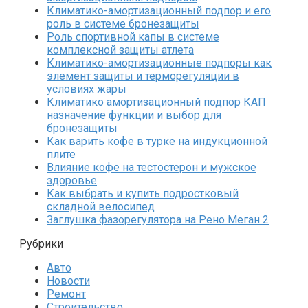
Климатико-амортизационный подпор и его
роль в системе бронезащиты
Роль спортивной капы в системе
комплексной защиты атлета
Климатико-амортизационные подпоры как
элемент защиты и терморегуляции в
условиях жары
Климатико амортизационный подпор КАП
назначение функции и выбор для
бронезащиты
Как варить кофе в турке на индукционной
плите
Влияние кофе на тестостерон и мужское
здоровье
Как выбрать и купить подростковый
складной велосипед
Заглушка фазорегулятора на Рено Меган 2
Рубрики
Авто
Новости
Ремонт
Строительство