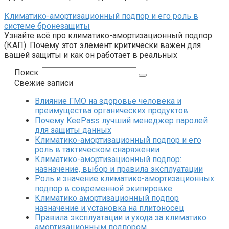
Климатико-амортизационный подпор и его роль в
системе бронезащиты
Узнайте всё про климатико-амортизационный подпор
(КАП). Почему этот элемент критически важен для
вашей защиты и как он работает в реальных
Поиск:
Свежие записи
Влияние ГМО на здоровье человека и
преимущества органических продуктов
Почему KeePass лучший менеджер паролей
для защиты данных
Климатико-амортизационный подпор и его
роль в тактическом снаряжении
Климатико-амортизационный подпор:
назначение, выбор и правила эксплуатации
Роль и значение климатико-амортизационных
подпор в современной экипировке
Климатико амортизационный подпор
назначение и установка на плитоносец
Правила эксплуатации и ухода за климатико
амортизационным подпором