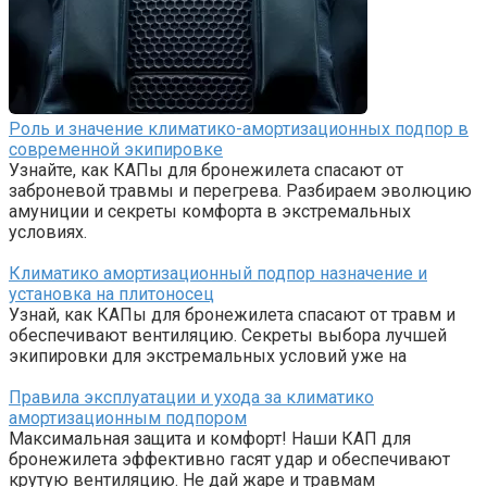
Роль и значение климатико-амортизационных подпор в
современной экипировке
Узнайте, как КАПы для бронежилета спасают от
заброневой травмы и перегрева. Разбираем эволюцию
амуниции и секреты комфорта в экстремальных
условиях.
Климатико амортизационный подпор назначение и
установка на плитоносец
Узнай, как КАПы для бронежилета спасают от травм и
обеспечивают вентиляцию. Секреты выбора лучшей
экипировки для экстремальных условий уже на
Правила эксплуатации и ухода за климатико
амортизационным подпором
Максимальная защита и комфорт! Наши КАП для
бронежилета эффективно гасят удар и обеспечивают
крутую вентиляцию. Не дай жаре и травмам