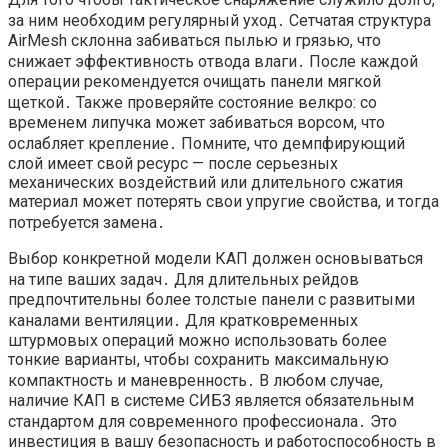
за ним необходим регулярный уход․ Сетчатая структура
AirMesh склонна забиваться пылью и грязью, что
снижает эффективность отвода влаги․ После каждой
операции рекомендуется очищать панели мягкой
щеткой․ Также проверяйте состояние велкро: со
временем липучка может забиваться ворсом, что
ослабляет крепление․ Помните, что демпфирующий
слой имеет свой ресурс — после серьезных
механических воздействий или длительного сжатия
материал может потерять свои упругие свойства, и тогда
потребуется замена․
Выбор конкретной модели КАП должен основываться
на типе ваших задач․ Для длительных рейдов
предпочтительны более толстые панели с развитыми
каналами вентиляции․ Для кратковременных
штурмовых операций можно использовать более
тонкие варианты, чтобы сохранить максимальную
компактность и маневренность․ В любом случае,
наличие КАП в системе СИБЗ является обязательным
стандартом для современного профессионала․ Это
инвестиция в вашу безопасность и работоспособность в