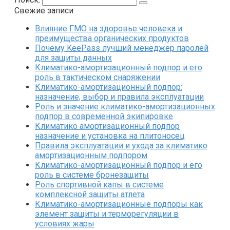
Свежие записи
Влияние ГМО на здоровье человека и
преимущества органических продуктов
Почему KeePass лучший менеджер паролей
для защиты данных
Климатико-амортизационный подпор и его
роль в тактическом снаряжении
Климатико-амортизационный подпор:
назначение, выбор и правила эксплуатации
Роль и значение климатико-амортизационных
подпор в современной экипировке
Климатико амортизационный подпор
назначение и установка на плитоносец
Правила эксплуатации и ухода за климатико
амортизационным подпором
Климатико-амортизационный подпор и его
роль в системе бронезащиты
Роль спортивной капы в системе
комплексной защиты атлета
Климатико-амортизационные подпоры как
элемент защиты и терморегуляции в
условиях жары