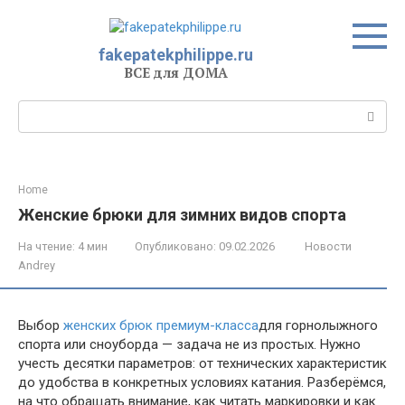
Перейти
к
контенту
fakepatekphilippe.ru
ВСЕ для ДОМА
Поиск:
Home
Женские брюки для зимних видов спорта
На чтение:
4 мин
Опубликовано:
09.02.2026
Новости
Andrey
Выбор
женских брюк премиум-класса
для горнолыжного
спорта или сноуборда — задача не из простых. Нужно
учесть десятки параметров: от технических характеристик
до удобства в конкретных условиях катания. Разберёмся,
на что обращать внимание, как читать маркировки и как