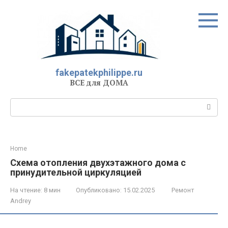
Перейти
к
контенту
fakepatekphilippe.ru
ВСЕ для ДОМА
Поиск:
Home
Схема отопления двухэтажного дома с
принудительной циркуляцией
На чтение:
8 мин
Опубликовано:
15.02.2025
Ремонт
Andrey