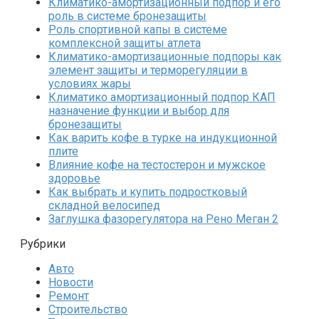
Климатико-амортизационный подпор и его
роль в системе бронезащиты
Роль спортивной капы в системе
комплексной защиты атлета
Климатико-амортизационные подпоры как
элемент защиты и терморегуляции в
условиях жары
Климатико амортизационный подпор КАП
назначение функции и выбор для
бронезащиты
Как варить кофе в турке на индукционной
плите
Влияние кофе на тестостерон и мужское
здоровье
Как выбрать и купить подростковый
складной велосипед
Заглушка фазорегулятора на Рено Меган 2
Рубрики
Авто
Новости
Ремонт
Строительство