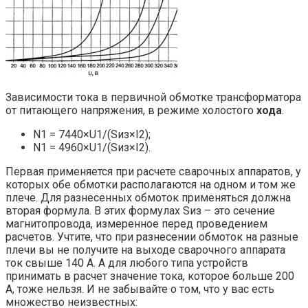
Зависимости тока в первичной обмотке трансформатора
от питающего напряжения, в режиме холостого
хода
.
N1 = 7440×U1/(Sиз×I2);
N1 = 4960×U1/(Sиз×I2).
Первая применяется при расчете сварочных аппаратов, у
которых обе обмотки располагаются на одном и том же
плече. Для разнесенных обмоток применяться должна
вторая формула. В этих формулах Sиз – это сечение
магнитопровода, измеренное перед проведением
расчетов. Учтите, что при разнесении обмоток на разные
плечи вы не получите на выходе сварочного аппарата
ток свыше 140 А. А для любого типа устройств
принимать в расчет значение тока, которое больше 200
А, тоже нельзя. И не забывайте о том, что у вас есть
множество неизвестных: