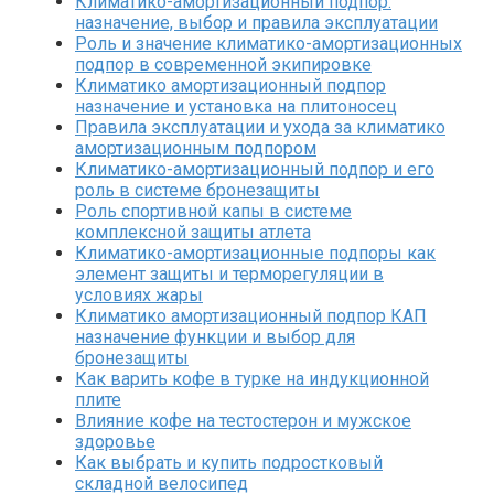
Климатико-амортизационный подпор:
назначение, выбор и правила эксплуатации
Роль и значение климатико-амортизационных
подпор в современной экипировке
Климатико амортизационный подпор
назначение и установка на плитоносец
Правила эксплуатации и ухода за климатико
амортизационным подпором
Климатико-амортизационный подпор и его
роль в системе бронезащиты
Роль спортивной капы в системе
комплексной защиты атлета
Климатико-амортизационные подпоры как
элемент защиты и терморегуляции в
условиях жары
Климатико амортизационный подпор КАП
назначение функции и выбор для
бронезащиты
Как варить кофе в турке на индукционной
плите
Влияние кофе на тестостерон и мужское
здоровье
Как выбрать и купить подростковый
складной велосипед