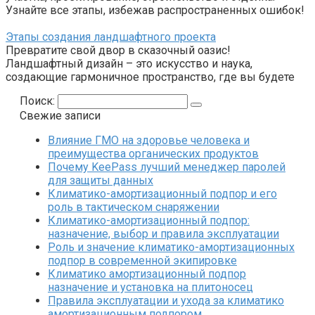
Узнайте все этапы, избежав распространенных ошибок!
Этапы создания ландшафтного проекта
Превратите свой двор в сказочный оазис!
Ландшафтный дизайн – это искусство и наука,
создающие гармоничное пространство, где вы будете
Поиск:
Свежие записи
Влияние ГМО на здоровье человека и
преимущества органических продуктов
Почему KeePass лучший менеджер паролей
для защиты данных
Климатико-амортизационный подпор и его
роль в тактическом снаряжении
Климатико-амортизационный подпор:
назначение, выбор и правила эксплуатации
Роль и значение климатико-амортизационных
подпор в современной экипировке
Климатико амортизационный подпор
назначение и установка на плитоносец
Правила эксплуатации и ухода за климатико
амортизационным подпором