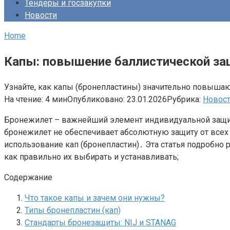
Тендеры и госзакупки
Новости
Home
Капы: повышение баллистической з
Узнайте, как капы (бронепластины) значительно повышаю
На чтение:
4 мин
Опубликовано:
23.01.2026
Рубрика:
Новос
Бронежилет – важнейший элемент индивидуальной защит
бронежилет не обеспечивает абсолютную защиту от всех
использование кап (бронепластин)․ Эта статья подробно
как правильно их выбирать и устанавливать;
Содержание
Что такое капы и зачем они нужны?
Типы бронепластин (кап)
Стандарты бронезащиты: NIJ и STANAG