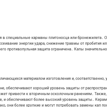
ся в специальные карманы плитоносца или бронежилета․ 
ассеивание энергии удара, снижение травмы от пробития 
его противопульная защита ограничена․ Капы значительно
зличающихся материалом изготовления и, соответственно,
не, обеспечивают хороший уровень защиты от распростран
может привести к вторичным осколочным ранениям․ Также
ые, и обеспечивают более высокий уровень защиты․ Кер
о, они более хрупкие и могут потребовать замены кап по