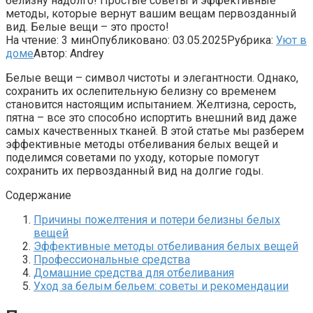
белизну надолго! Простые советы и эффективные
методы, которые вернут вашим вещам первозданный
вид. Белые вещи – это просто!
На чтение:
3 мин
Опубликовано:
03.05.2025
Рубрика:
Уют в
доме
Автор:
Andrey
Белые вещи – символ чистоты и элегантности. Однако,
сохранить их ослепительную белизну со временем
становится настоящим испытанием. Желтизна, серость,
пятна – все это способно испортить внешний вид даже
самых качественных тканей. В этой статье мы разберем
эффективные методы отбеливания белых вещей и
поделимся советами по уходу, которые помогут
сохранить их первозданный вид на долгие годы.
Содержание
Причины пожелтения и потери белизны белых
вещей
Эффективные методы отбеливания белых вещей
Профессиональные средства
Домашние средства для отбеливания
Уход за белым бельем: советы и рекомендации