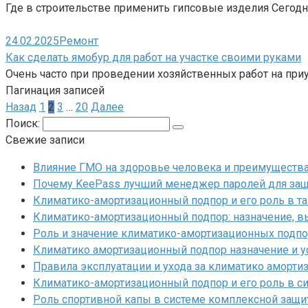
Где в строительстве применить гипсовые изделия Сегод
24.02.2025
Ремонт
Как сделать ямобур для работ на участке своими руками
Очень часто при проведении хозяйственных работ на при
Пагинация записей
Назад
1
2
3
…
20
Далее
Поиск:
Свежие записи
Влияние ГМО на здоровье человека и преимущества
Почему KeePass лучший менеджер паролей для за
Климатико-амортизационный подпор и его роль в т
Климатико-амортизационный подпор: назначение, в
Роль и значение климатико-амортизационных подп
Климатико амортизационный подпор назначение и у
Правила эксплуатации и ухода за климатико аморт
Климатико-амортизационный подпор и его роль в с
Роль спортивной капы в системе комплексной защи