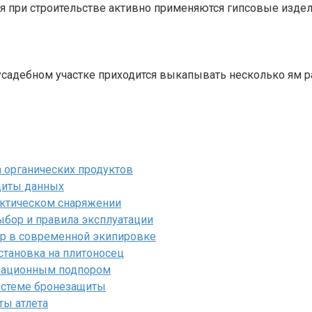
ня при строительстве активно применяются гипсовые изде
усадебном участке приходится выкапывать несколько ям ра
 органических продуктов
щиты данных
актическом снаряжении
ыбор и правила эксплуатации
ор в современной экипировке
становка на плитоносец
изационным подпором
истеме бронезащиты
ты атлета