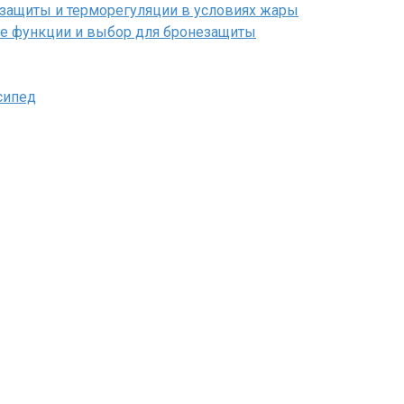
защиты и терморегуляции в условиях жары
е функции и выбор для бронезащиты
сипед