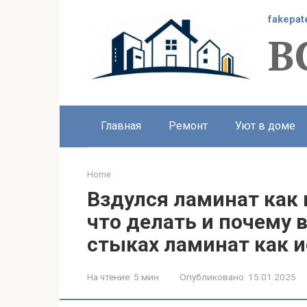
Перейти
fakepat
к
В
контенту
Главная
Ремонт
Уют в доме
Home
Вздулся ламинат как 
что делать и почему 
стыках ламинат как 
На чтение:
5 мин
Опубликовано:
15.01.2025