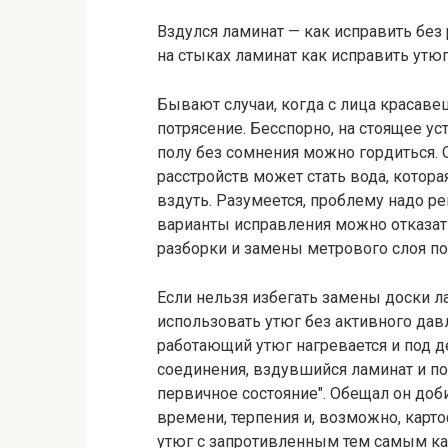
Вздулся ламинат — как исправить без 
на стыках ламинат как исправить утю
Бывают случаи, когда с лица красаве
потрясение. Бесспорно, на стоящее уст
полу без сомнения можно гордиться. О
расстройств может стать вода, котора
вздуть. Разумеется, проблему надо р
варианты исправления можно отказат
разборки и замены метрового слоя по
Если нельзя избегать замены доски л
использовать утюг без активного давл
работающий утюг нагревается и под д
соединения, вздувшийся ламинат и п
первичное состояние". Обещал он доби
времени, терпения и, возможно, карт
утюг с запротивленным тем самым ка