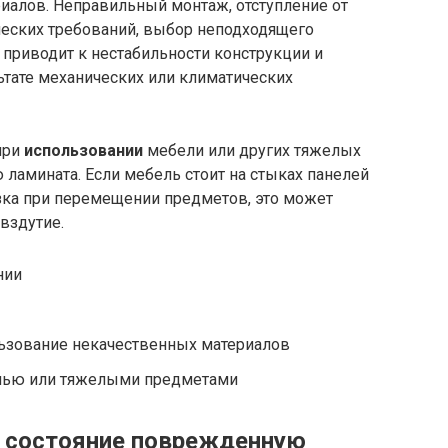
иалов. Неправильный монтаж, отступление от
ческих требований, выбор неподходящего
 приводит к нестабильности конструкции и
тате механических или климатических
при
использовании
мебели или других тяжелых
ламината. Если мебель стоит на стыках панелей
зка при перемещении предметов, это может
вздутие.
нии
льзование некачественных материалов
лью или тяжелыми предметами
е состояние поврежденную