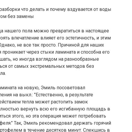
разборки что делать и почему вздувается от воды
гом без замены
ца нашего пола можно превратиться в настоящее
оять впечатление влияет его эстетичность, и этим
днако, не все так просто. Причиной для наших
я проникает через стыки ламината и способна его
ешать, но иногда взглядом на разнообразные
ься от самых экстремальных методов без
ла.
амината на новую, Эмиль посоветовал
ения на выкл.: "Естественно, в результате
ействием тепла может растопить замок
олностью вернуть всю его исгибанную площадь в
ться этого, но эта операция может потребовать
офеля." Так, Эмиль рекомендовал держать горячий
ртофелем в течение десятков минут. Спекшись в