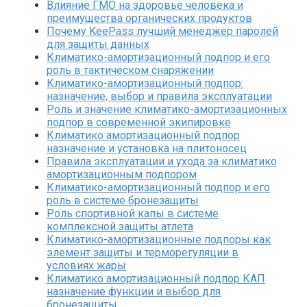
Влияние ГМО на здоровье человека и
преимущества органических продуктов
Почему KeePass лучший менеджер паролей
для защиты данных
Климатико-амортизационный подпор и его
роль в тактическом снаряжении
Климатико-амортизационный подпор:
назначение, выбор и правила эксплуатации
Роль и значение климатико-амортизационных
подпор в современной экипировке
Климатико амортизационный подпор
назначение и установка на плитоносец
Правила эксплуатации и ухода за климатико
амортизационным подпором
Климатико-амортизационный подпор и его
роль в системе бронезащиты
Роль спортивной капы в системе
комплексной защиты атлета
Климатико-амортизационные подпоры как
элемент защиты и терморегуляции в
условиях жары
Климатико амортизационный подпор КАП
назначение функции и выбор для
бронезащиты