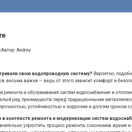
те
т
Автор:
Andrey
атривали свою водопроводную систему?
Вероятно, подобн
гов весьма важна — ведь от этого зависит комфорт и безо
сти ремонта и обслуживания систем водоснабжения и отопле
целый ряд преимуществ перед традиционными металличе
прочностью, устойчивостью к коррозии и долгим сроком с
 в контексте ремонта и модернизации систем водосна
чительно упростить процесс ремонта, сэкономив время и 