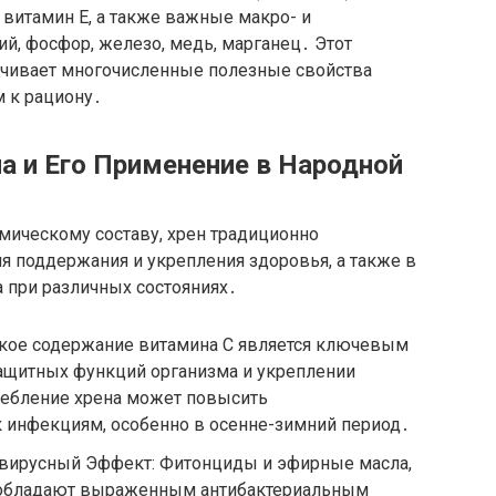
), витамин E, а также важные макро- и
ий, фосфор, железо, медь, марганец․ Этот
ечивает многочисленные полезные свойства
м к рациону․
а и Его Применение в Народной
мическому составу, хрен традиционно
я поддержания и укрепления здоровья, а также в
 при различных состояниях․
кое содержание витамина C является ключевым
ащитных функций организма и укреплении
ребление хрена может повысить
к инфекциям, особенно в осенне-зимний период․
вирусный Эффект: Фитонциды и эфирные масла,
, обладают выраженным антибактериальным