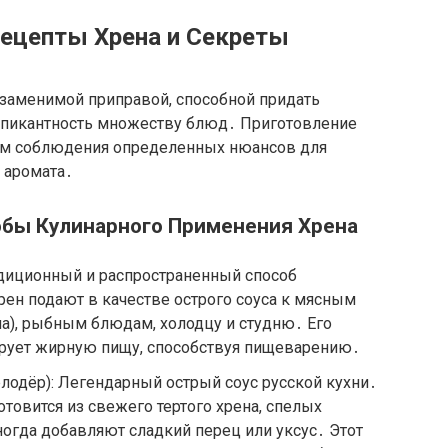
Рецепты Хрена и Секреты
езаменимой приправой, способной придать
 пикантность множеству блюд․ Приготовление
щим соблюдения определенных нюансов для
и аромата․
бы Кулинарного Применения Хрена
адиционный и распространенный способ
ен подают в качестве острого соуса к мясным
на), рыбным блюдам, холодцу и студню․ Его
ирует жирную пищу, способствуя пищеварению․
рлодёр): Легендарный острый соус русской кухни․
товится из свежего тертого хрена, спелых
ногда добавляют сладкий перец или уксус․ Этот