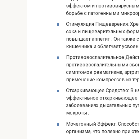
эффектом и противовирусным 
борьбе с патогенными микроо
Стимуляция Пищеварения: Хре
сока и пищеварительных ферме
повышает аппетит․ Он также 
кишечника и облегчает усвое
Противовоспалительное Дейст
противовоспалительными свой
симптомов ревматизма, артри
применение компрессов из те
Отхаркивающее Средство: В н
эффективное отхаркивающее с
заболеваниях дыхательных пу
мокроты․
Мочегонный Эффект: Способс
организма, что полезно при от