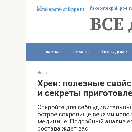
Перейти
fakepatekphilippe.r
к
ВСЕ
контенту
Главная
Ремонт
Уют в доме
Home
Хрен: полезные свой
и секреты приготовл
Откройте для себя удивительный
острое сокровище веками испол
медицине. Подробный анализ ег
состава ждет вас!