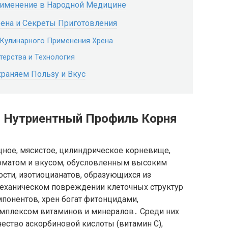
рименение в Народной Медицине
рена и Секреты Приготовления
Кулинарного Применения Хрена
терства и Технология
храняем Пользу и Вкус
и Нутриентный Профиль Корня
щное, мясистое, цилиндрическое корневище,
оматом и вкусом, обусловленным высоким
сти, изотиоцианатов, образующихся из
 механическом повреждении клеточных структур
понентов, хрен богат фитонцидами,
мплексом витаминов и минералов․ Среди них
ество аскорбиновой кислоты (витамин C),