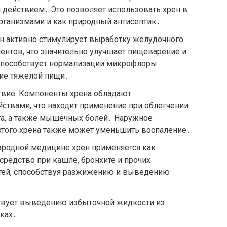
действием․ Это позволяет использовать хрен в
рганизмами и как природный антисептик․
н активно стимулирует выработку желудочного
нтов, что значительно улучшает пищеварение и
способствует нормализации микрофлоры
ние тяжелой пищи․
вие: Компоненты хрена обладают
ствами, что находит применение при облегчении
та, а также мышечных болей․ Наружное
ртого хрена также может уменьшить воспаление․
ародной медицине хрен применяется как
редство при кашле, бронхите и прочих
тей, способствуя разжижению и выведению
твует выведению избыточной жидкости из
еках․