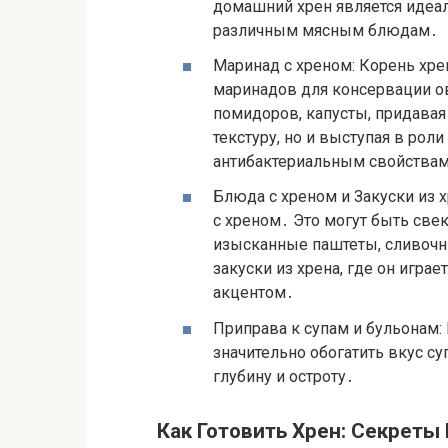
домашний хрен является идеа
различным мясным блюдам․
Маринад с хреном: Корень хр
маринадов для консервации ов
помидоров, капусты, придавая
текстуру, но и выступая в рол
антибактериальным свойства
Блюда с хреном и Закуски из
с хреном․ Это могут быть све
изысканные паштеты, сливочн
закуски из хрена, где он игра
акцентом․
Приправа к супам и бульонам:
значительно обогатить вкус с
глубину и остроту․
Как Готовить Хрен: Секреты