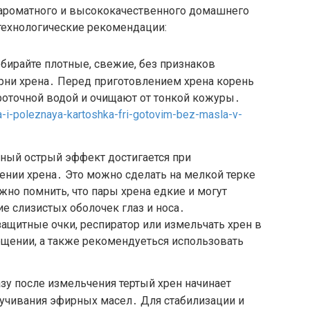
 ароматного и высококачественного домашнего
технологические рекомендации:
бирайте плотные, свежие, без признаков
рни хрена․ Перед приготовлением хрена корень
роточной водой и очищают от тонкой кожуры․
aya-i-poleznaya-kartoshka-fri-gotovim-bez-masla-v-
ный острый эффект достигается при
нии хрена․ Это можно сделать на мелкой терке
но помнить, что пары хрена едкие и могут
 слизистых оболочек глаз и носа․
ащитные очки, респиратор или измельчать хрен в
ении, а также рекомендуеться использовать
азу после измельчения тертый хрен начинает
етучивания эфирных масел․ Для стабилизации и