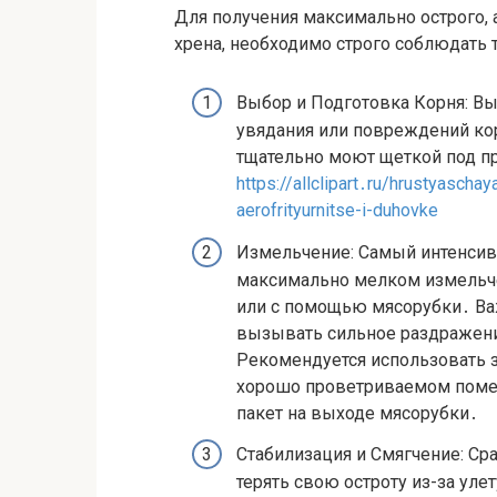
Для получения максимально острого,
хрена, необходимо строго соблюдать 
Выбор и Подготовка Корня: Вы
увядания или повреждений ко
тщательно моют щеткой под п
https://allclipart․ru/hrustyasch
aerofrityurnitse-i-duhovke
Измельчение: Самый интенсив
максимально мелком измельче
или с помощью мясорубки․ Важ
вызывать сильное раздражение
Рекомендуется использовать з
хорошо проветриваемом помещ
пакет на выходе мясорубки․
Стабилизация и Смягчение: Ср
терять свою остроту из-за ул