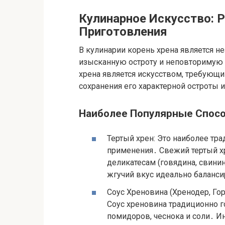
Кулинарное Искусство: 
Приготовления
В кулинарии корень хрена является н
изысканную остроту и неповторимую
хрена является искусством, требую
сохранения его характерной остроты 
Наиболее Популярные Спосо
Тертый хрен: Это наиболее тр
применения․ Свежий тертый хр
деликатесам (говядина, свини
жгучий вкус идеально баланс
Соус Хреновина (Хренодер, Го
Соус хреновина традиционно го
помидоров, чеснока и соли․ И