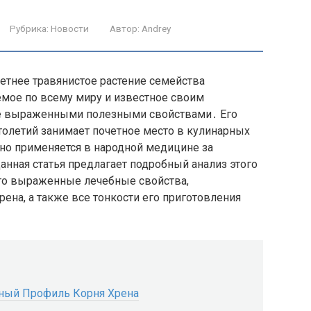
Рубрика:
Новости
Автор:
Andrey
олетнее травянистое растение семейства
уемое по всему миру и известное своим
же выраженными полезными свойствами․ Его
толетий занимает почетное место в кулинарных
но применяется в народной медицине за
нная статья предлагает подробный анализ этого
его выраженные лечебные свойства,
ена, а также все тонкости его приготовления
тный Профиль Корня Хрена